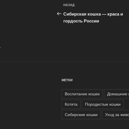
Навигация
Предыдущая
НАЗАД
по
запись:
Сибирская кошка — краса и
записям
гордость России
.
МЕТКИ
Воспитание кошек
Домашние 
Котята
Породистые кошки
Сибирские кошки
Уход за жив